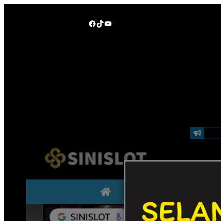
Skip
to
Facebook
TikTok
YouTube
content