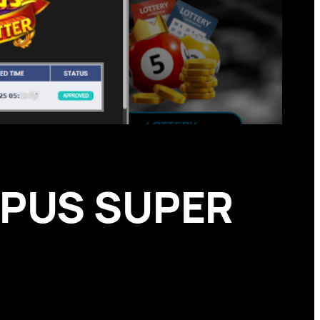
MPUS SUPER