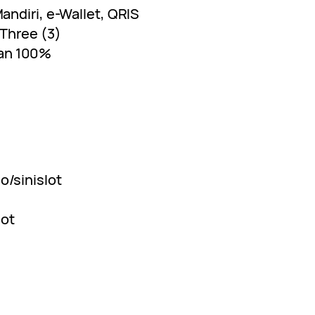
Mandiri, e-Wallet, QRIS
 Three (3)
gan 100%
io/sinislot
lot