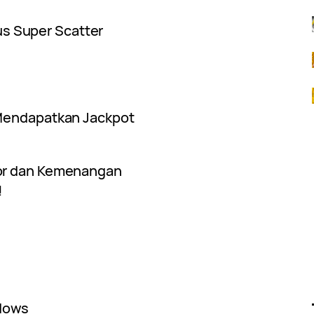
us Super Scatter
 Mendapatkan Jackpot
cor dan Kemenangan
!
ndows