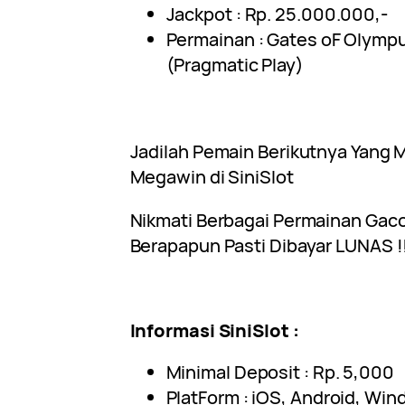
Jackpot : Rp. 25.000.000,-
Permainan : Gates oF Olymp
(Pragmatic Play)
Jadilah Pemain Berikutnya Yang
Megawin di SiniSlot
Nikmati Berbagai Permainan Ga
Berapapun Pasti Dibayar LUNAS !
Informasi SiniSlot :
Minimal Deposit : Rp. 5,000
PlatForm : iOS, Android, Wi