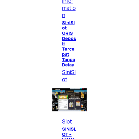
Infor
matio
n
SiniSl
ot
QRIS
Depos
it
Terce
pat
Tanpa
Delay
SiniSl
ot
Slot
SINISL
OT –