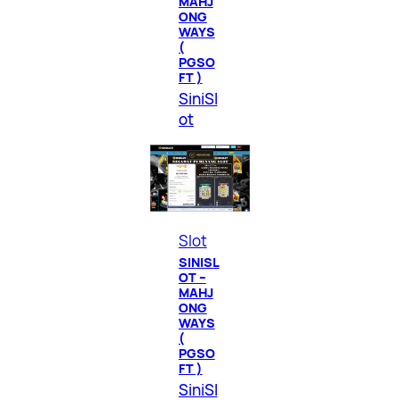
MAHJ
ONG
WAYS
(
PGSO
FT )
SiniSl
ot
Slot
SINISL
OT –
MAHJ
ONG
WAYS
(
PGSO
FT )
SiniSl