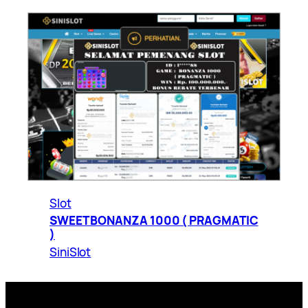
Slot
SWEET BONANZA 1000 ( PRAGMATIC
)
SiniSlot