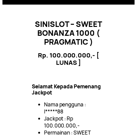
SINISLOT – SWEET
BONANZA 1000 (
PRAGMATIC )
Rp. 100.000.000,- [
LUNAS ]
Selamat Kepada Pemenang
Jackpot
Nama pengguna :
l*****88
Jackpot : Rp
100.000.000,-
Permainan : SWEET