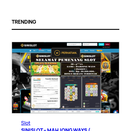
TRENDING
Slot
SINISLOT – MAHJONG WAYS (