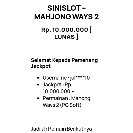
SINISLOT –
MAHJONG WAYS 2
Rp. 10.000.000 [
LUNAS ]
Selamat Kepada Pemenang
Jackpot
Username : jul****10
Jackpot : Rp.
10.000.000,-
Permainan : Mahong
Ways 2 (PG Soft)
Jadilah Pemain Berikutnya