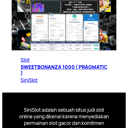
Slot
SWEET BONANZA 1000 ( PRAGMATIC
)
SiniSlot
SiniSlot adalah sebuah situs judi slot
online yang dikenal karena menyediakan
permainan slot gacor dan komitmen