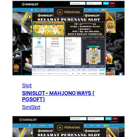
Slot
SINISLOT – MAHJONG WAYS (
PGSOFT )
SiniSlot