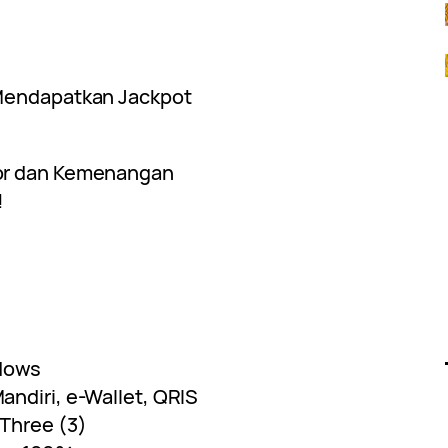
 Mendapatkan Jackpot
cor dan Kemenangan
!
ndows
Mandiri, e-Wallet, QRIS
 Three (3)