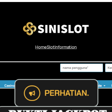
Home
Slot
Information