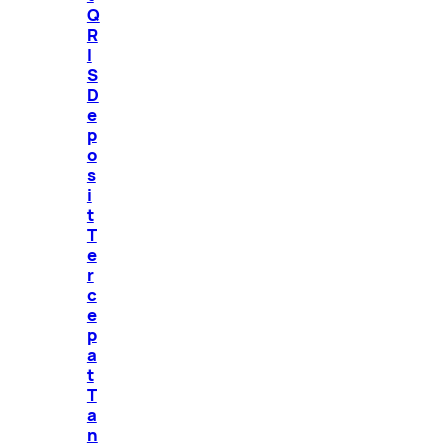
Q
R
I
S
D
e
p
o
s
i
t
T
e
r
c
e
p
a
t
T
a
n