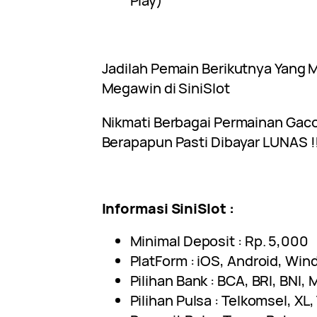
Play)
Jadilah Pemain Berikutnya Yang
Megawin di SiniSlot
Nikmati Berbagai Permainan Ga
Berapapun Pasti Dibayar LUNAS !
Informasi SiniSlot :
Minimal Deposit : Rp. 5,000
PlatForm : iOS, Android, Wi
Pilihan Bank : BCA, BRI, BNI, 
Pilihan Pulsa : Telkomsel, XL,