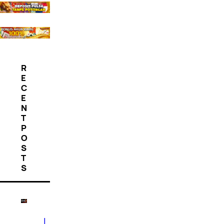
R
E
C
E
N
T
P
O
S
T
S
I