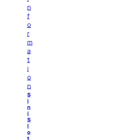
n
f
o
r
m
a
t
i
o
n
S
i
n
i
S
l
o
t