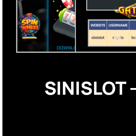
SINISLOT 