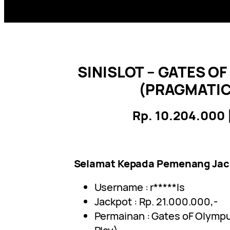
SINISLOT – GATES O
(PRAGMATIC
Rp. 10.204.000 
Selamat Kepada Pemenang Jac
Username : r*****ls
Jackpot : Rp. 21.000.000,-
Permainan : Gates oF Olymp