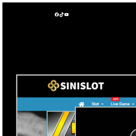
Skip
to
Facebook
TikTok
YouTube
content