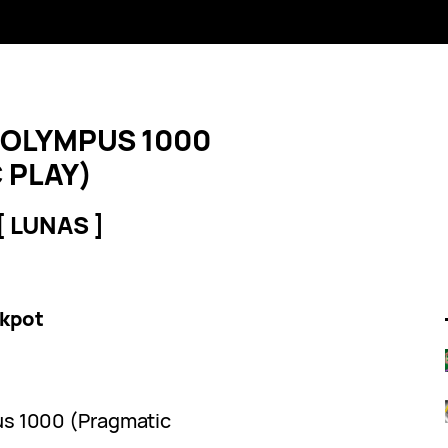
F OLYMPUS 1000
 PLAY)
[ LUNAS ]
kpot
us 1000 (Pragmatic