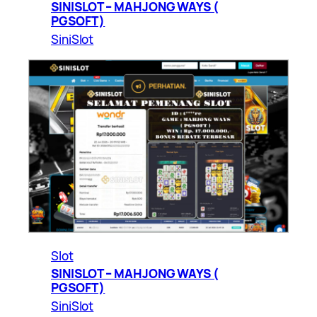
SINISLOT – MAHJONG WAYS (
PGSOFT )
SiniSlot
Slot
SINISLOT – MAHJONG WAYS (
PGSOFT )
SiniSlot