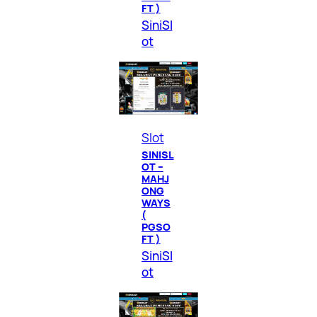
FT )
SiniSl
ot
Slot
SINISL
OT –
MAHJ
ONG
WAYS
(
PGSO
FT )
SiniSl
ot