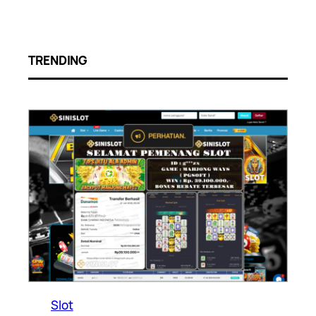
TRENDING
Slot