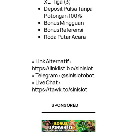
XL, Tiga (3)
Deposit Pulsa Tanpa
Potongan 100%
Bonus Mingguan
Bonus Referensi
Roda Putar Acara
» Link Alternatif :
https://linklist.bio/sinislot
» Telegram : @sinislotobot
» Live Chat :
https://tawk.to/sinislot
SPONSORED