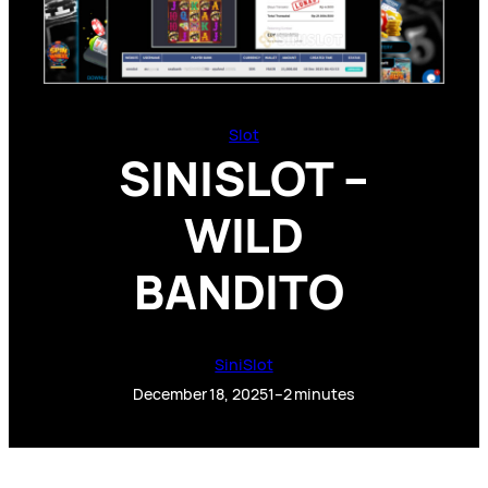
Slot
SINISLOT –
WILD
BANDITO
SiniSlot
December 18, 2025
1–2 minutes