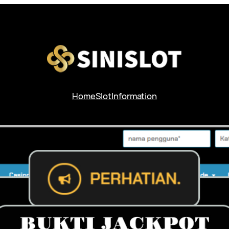
Home
Slot
Information