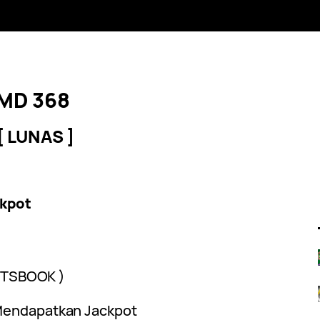
CMD 368
[ LUNAS ]
kpot
RTSBOOK )
 Mendapatkan Jackpot