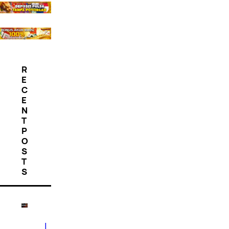
R
E
C
E
N
T
P
O
S
T
S
I