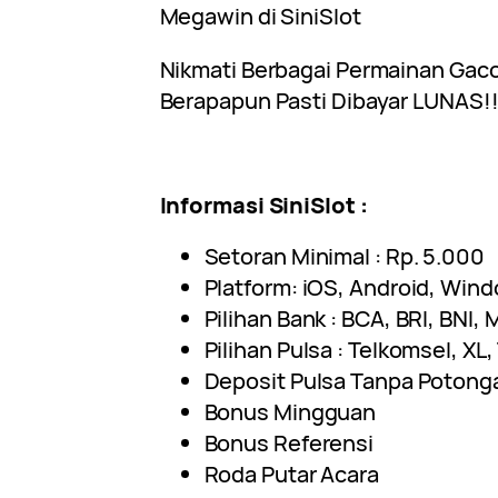
Megawin di SiniSlot
Nikmati Berbagai Permainan Ga
Berapapun Pasti Dibayar LUNAS!
Informasi SiniSlot :
Setoran Minimal : Rp. 5.000
Platform: iOS, Android, Win
Pilihan Bank : BCA, BRI, BNI, 
Pilihan Pulsa : Telkomsel, XL,
Deposit Pulsa Tanpa Poton
Bonus Mingguan
Bonus Referensi
Roda Putar Acara