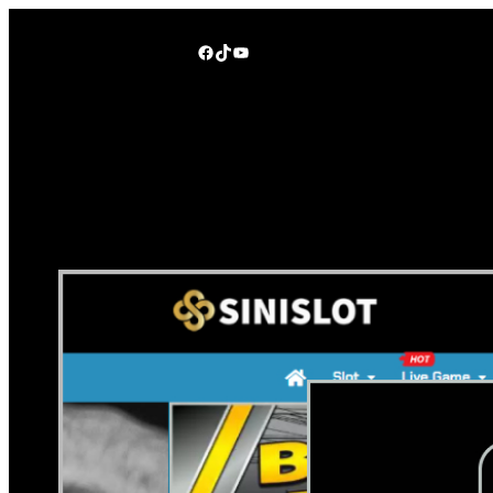
Skip
to
Facebook
TikTok
YouTube
content