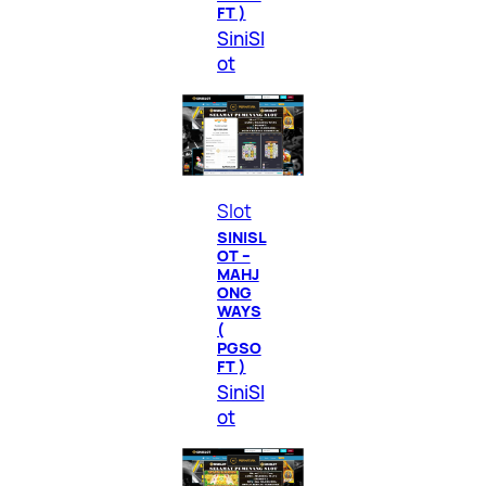
FT )
SiniSl
ot
Slot
SINISL
OT –
MAHJ
ONG
WAYS
(
PGSO
FT )
SiniSl
ot