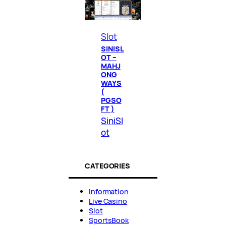
Slot
SINISL
OT –
MAHJ
ONG
WAYS
(
PGSO
FT )
SiniSl
ot
CATEGORIES
Information
Live Casino
Slot
SportsBook