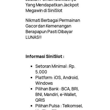
Yang Mendapatkan Jackpot
Megawin di SiniSlot
Nikmati Berbagai Permainan
Gacor dan Kemenangan
Berapapun Pasti Dibayar
LUNAS!!
Informasi SiniSlot :
Setoran Minimal : Rp.
5.000
Platform: iOS, Android,
Windows
Pilihan Bank : BCA, BRI,
BNI, Mandiri, e-Wallet,
QRIS
Pilihan Pulsa : Telkomsel,